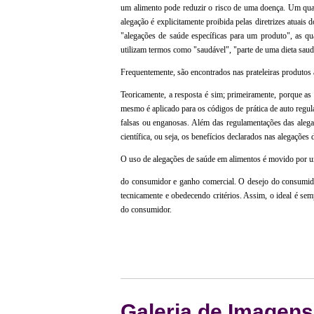
um alimento pode reduzir o risco de uma doença. Um quar
alegação é explicitamente proibida pelas diretrizes atuai
"alegações de saúde específicas para um produto", as qu
utilizam termos como "saudável", "parte de uma dieta saudá
Frequentemente, são encontrados nas prateleiras produtos
Teoricamente, a resposta é sim; primeiramente, porque as
mesmo é aplicado para os códigos de prática de auto regul
falsas ou enganosas. Além das regulamentações das alega
científica, ou seja, os benefícios declarados nas alegações
O uso de alegações de saúde em alimentos é movido por um
do consumidor e ganho comercial. O desejo do consumidor
tecnicamente e obedecendo critérios. Assim, o ideal é se
do consumidor.
Galeria de Imagens