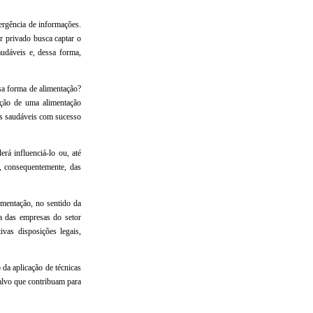
ergência de informações.
r privado busca captar o
udáveis e, dessa forma,
sa forma de alimentação?
oção de uma alimentação
tos saudáveis com sucesso
rá influenciá-lo ou, até
, consequentemente, das
imentação, no sentido da
a das empresas do setor
vas disposições legais,
 da aplicação de técnicas
alvo que contribuam para