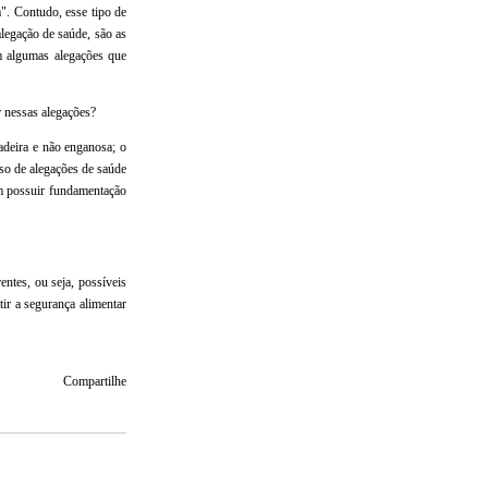
". Contudo, esse tipo de
alegação de saúde, são as
em algumas alegações que
 nessas alegações?
adeira e não enganosa; o
uso de alegações de saúde
em possuir fundamentação
ntes, ou seja, possíveis
ir a segurança alimentar
Compartilhe