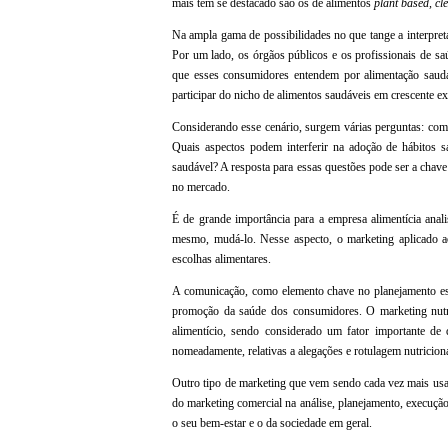
mais têm se destacado são os de alimentos
plant based, cl
Na ampla gama de possibilidades no que tange a interpret
Por um lado, os órgãos públicos e os profissionais de sa
que esses consumidores entendem por alimentação saudá
participar do nicho de alimentos saudáveis em crescente e
Considerando esse cenário, surgem várias perguntas: com
Quais aspectos podem interferir na adoção de hábitos 
saudável? A resposta para essas questões pode ser a chave 
no mercado.
É de grande importância para a empresa alimentícia ana
mesmo, mudá-lo. Nesse aspecto, o marketing aplicado ao
escolhas alimentares.
A comunicação, como elemento chave no planejamento estr
promoção da saúde dos consumidores. O marketing nutri
alimentício, sendo considerado um fator importante de 
nomeadamente, relativas a alegações e rotulagem nutriciona
Outro tipo de marketing que vem sendo cada vez mais usado
do marketing comercial na análise, planejamento, execuçã
o seu bem-estar e o da sociedade em geral.