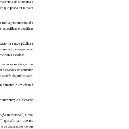
marketing de alimentos é
ra que possa ter o maior
 rotulagem nutricional e
s específicas e benéficas
pacto na saúde pública é
or um lado, é responsável
 melhores escolhas.
s quanto as mudanças nas
u alegações de conteúdo
u através da publicidade.
m alimento e um efeito à
 nutriente; e a alegação
ção nutricional", a qual
es", que afirmam que um
te de declarações de que