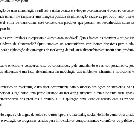
ean label
e
free from
.
ação de uma alimentação saudável, a única certeza é a de que o consumidor é o centro de conv
úde tentam lhe transmitir uma imagem positiva da alimentação saudável; por outro lado, o seto
vel a fim de transformar esse conceito em produtos que possam ser reconhecidos como sa
xpansão.
o os consumidores interpretam a alimentação saudável? Quais fatores os motivam a buscar es
saudáveis de alimentação? Quais motivos os consumidores consideram decisivos para a ad
para a elaboração de estratégias de marketing da indústria alimentícia para inserir seus produ
lisar e entender o comportamento do consumidor, pois entendendo o seu comportamento, pode
s alimentos é um fator determinante na modulação dos ambientes alimentar e nutricional e
atégico do marketing, é um fator determinante para o sucesso das ações de marketing na al
cional surge como uma particularidade do marketing alimentar e tem sido uma forte apost
diferenciação dos produtos. Contudo, a sua aplicação deve estar de acordo com as respecti
l.
 e que se distingue de todos os outros tipos, é o marketing social, definido como o resultado
o e avaliação de programas criados para influenciar os comportamentos voluntários do público-