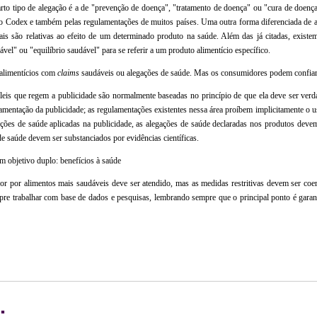
to tipo de alegação é a de "prevenção de doença", "tratamento de doença" ou "cura de doença
s do Codex e também pelas regulamentações de muitos países. Uma outra forma diferenciada de 
ais são relativas ao efeito de um determinado produto na saúde. Além das já citadas, exist
vel" ou "equilíbrio saudável" para se referir a um produto alimentício específico.
 alimentícios com
claims
saudáveis ou alegações de saúde. Mas os consumidores podem confiar
 leis que regem a publicidade são normalmente baseadas no princípio de que ela deve ser verd
amentação da publicidade; as regulamentações existentes nessa área proíbem implicitamente o 
ções de saúde aplicadas na publicidade, as alegações de saúde declaradas nos produtos dev
 de saúde devem ser substanciados por evidências científicas.
 objetivo duplo: benefícios à saúde
 por alimentos mais saudáveis deve ser atendido, mas as medidas restritivas devem ser coere
mpre trabalhar com base de dados e pesquisas, lembrando sempre que o principal ponto é garant
: