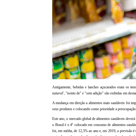
Antigamente, bebidas e lanches açucarados eram os iten
natural'
, "isento de" e "sem adição" são exibidas em dest
A mudança em direção a alimentos mais saudáveis foi imp
seus produtos e colocando como prioridade a preocupação 
Este ano, o mercado global de alimentos saudáveis deverá
o Brasil é o 4º colocado em consumo de alimentos saudá
foi, em média, de 12,3% ao ano e, em 2019, a previsão 