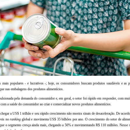
s mais populares - e lucrativos -; hoje, os consumidores buscam produtos saudáveis e as 
aque nas embalagens dos produtos alimentícios.
ulsionada pela demanda do consumidor e, em geral, o setor foi rápido em responder, com mu
com a saúde do consumidor ao criar e comercializar novos produtos alimentícios.
 chegar a US$ 1 trilhão e seu rápido crescimento não mostra sinais de desaceleração. De acor
veis no
ranking
global e movimenta US$ 35 bilhões por ano. O crescimento do setor de alime
é que o segmento cresça ainda mais, chegando a 50% e movimentando R$ 110 milhões. Nesse s