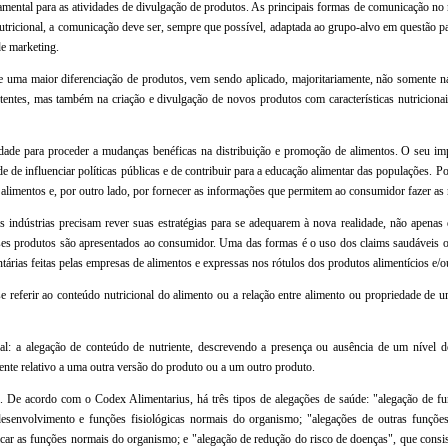
ental para as atividades de divulgação de produtos. As principais formas de comunicação no 
utricional, a comunicação deve ser, sempre que possível, adaptada ao grupo-alvo em questão pa
de marketing.
e uma maior diferenciação de produtos, vem sendo aplicado, majoritariamente, não somente na
tentes, mas também na criação e divulgação de novos produtos com características nutricionai
dade para proceder a mudanças benéficas na distribuição e promoção de alimentos. O seu im
 de influenciar políticas públicas e de contribuir para a educação alimentar das populações. P
alimentos e, por outro lado, por fornecer as informações que permitem ao consumidor fazer as
as indústrias precisam rever suas estratégias para se adequarem à nova realidade, não apena
s produtos são apresentados ao consumidor. Uma das formas é o uso dos claims saudáveis o
tárias feitas pelas empresas de alimentos e expressas nos rótulos dos produtos alimentícios e/o
 referir ao conteúdo nutricional do alimento ou a relação entre alimento ou propriedade de u
al: a alegação de conteúdo de nutriente, descrevendo a presença ou ausência de um nível de
ente relativo a uma outra versão do produto ou a um outro produto.
 De acordo com o Codex Alimentarius, há três tipos de alegações de saúde: "alegação de fun
 desenvolvimento e funções fisiológicas normais do organismo; "alegações de outras funçõ
car as funções normais do organismo; e "alegação de redução do risco de doenças", que consis