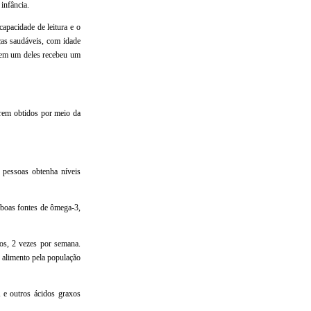
infância.
pacidade de leitura e o
ças saudáveis, com idade
quem um deles recebeu um
rem obtidos por meio da
 pessoas obtenha níveis
 boas fontes de ômega-3,
os, 2 vezes por semana.
 alimento pela população
A e outros ácidos graxos