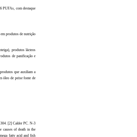
a-6 PUFAs, com destaque
 em produtos de nutrição
teiga), produtos lácteos
produtos de panificação e
produtos que auxiliam a
 óleo de peixe fonte de
8-304. [2] Calder PC. N-3
e causes of death in the
mega fatty acid and fish