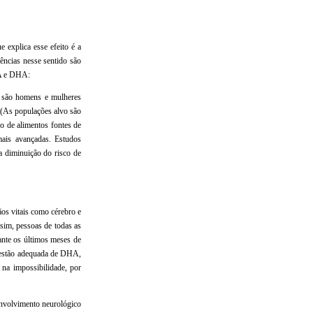
explica esse efeito é a
ências nesse sentido são
PA e DHA:
o são homens e mulheres
 (As populações alvo são
 de alimentos fontes de
ais avançadas. Estudos
a diminuição do risco de
os vitais como cérebro e
sim, pessoas de todas as
ante os últimos meses de
ngestão adequada de DHA,
 na impossibilidade, por
nvolvimento neurológico