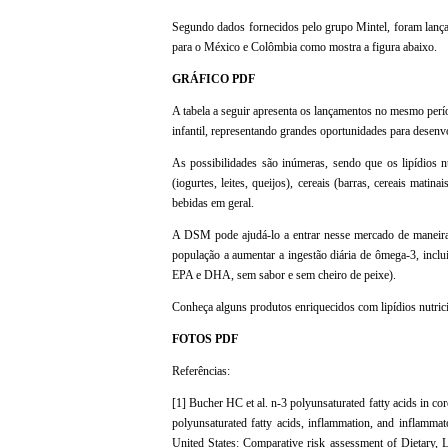
Segundo dados fornecidos pelo grupo Mintel, foram lan
para o México e Colômbia como mostra a figura abaixo.
GRÁFICO PDF
A tabela a seguir apresenta os lançamentos no mesmo perí
infantil, representando grandes oportunidades para desenv
As possibilidades são inúmeras, sendo que os lipídios n
(iogurtes, leites, queijos), cereais (barras, cereais mati
bebidas em geral.
A DSM pode ajudá-lo a entrar nesse mercado de maneira 
população a aumentar a ingestão diária de ômega-3, inc
EPA e DHA, sem sabor e sem cheiro de peixe).
Conheça alguns produtos enriquecidos com lipídios nutric
FOTOS PDF
Referências:
[1] Bucher HC et al. n-3 polyunsaturated fatty acids in c
polyunsaturated fatty acids, inflammation, and inflamma
United States: Comparative risk assessment of Dietary, 