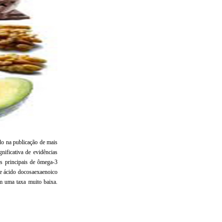
do na publicação de mais
gnificativa de evidências
os principais de ômega-3
 e ácido docosaexaenoico
m uma taxa muito baixa.