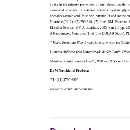
intake in the primary prevention of age related macular
associated changes in centeral nervous system gly
docosahexaenoic acid, folic acid, vitamin D and iodine o
Nutrtients(2012);4(7):799-840. [7] Innis SM. Essential
ELseiver Science, B.V. Amsterdam, 2005. Part III, pp. 23
A Randomized, Controlled Trial (The DOLAB Study). PL
* Maria Fernanda Elias é nutricionista, mestre em Saúde
Humana Aplicada pela Universidade de São Paulo. Diret
Membro do International Health, Wellness & Society Kn
DSM Nutritional Products
Tel.: (11) 3760-6400
www.dsm.com/human-nutrition