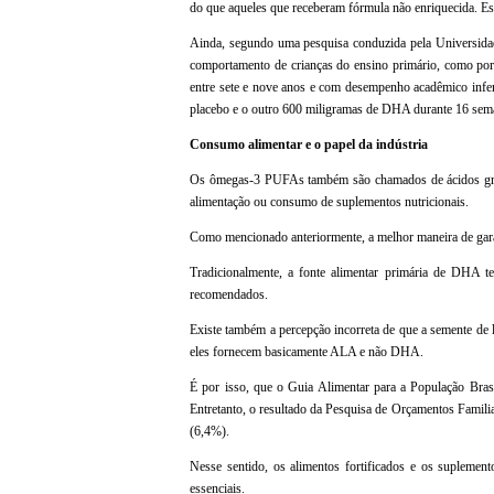
do que aqueles que receberam fórmula não enriquecida. Es
Ainda, segundo uma pesquisa conduzida pela Universidad
comportamento de crianças do ensino primário, como por 
entre sete e nove anos e com desempenho acadêmico infer
placebo e o outro 600 miligramas de DHA durante 16 sem
Consumo alimentar e o papel da indústria
Os ômegas-3 PUFAs também são chamados de ácidos graxo
alimentação ou consumo de suplementos nutricionais.
Como mencionado anteriormente, a melhor maneira de ga
Tradicionalmente, a fonte alimentar primária de DHA te
recomendados.
Existe também a percepção incorreta de que a semente de
eles fornecem basicamente ALA e não DHA.
É por isso, que o Guia Alimentar para a População Bras
Entretanto, o resultado da Pesquisa de Orçamentos Famil
(6,4%).
Nesse sentido, os alimentos fortificados e os suplement
essenciais.