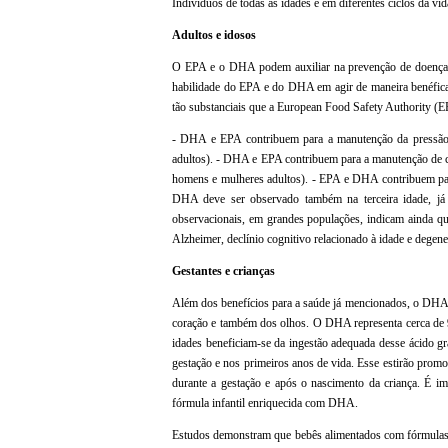
Indivíduos de todas as idades e em diferentes ciclos da vi
Adultos e idosos
O EPA e o DHA podem auxiliar na prevenção de doenças c
habilidade do EPA e do DHA em agir de maneira benéfica e
tão substanciais que a European Food Safety Authority (
- DHA e EPA contribuem para a manutenção da pressão 
adultos). - DHA e EPA contribuem para a manutenção de co
homens e mulheres adultos). - EPA e DHA contribuem pa
DHA deve ser observado também na terceira idade, já
observacionais, em grandes populações, indicam ainda q
Alzheimer, declínio cognitivo relacionado à idade e degene
Gestantes e crianças
Além dos benefícios para a saúde já mencionados, o DHA a
coração e também dos olhos. O DHA representa cerca de 
idades beneficiam-se da ingestão adequada desse ácido gr
gestação e nos primeiros anos de vida. Esse estirão pro
durante a gestação e após o nascimento da criança. É im
fórmula infantil enriquecida com DHA.
Estudos demonstram que bebês alimentados com fórmulas 