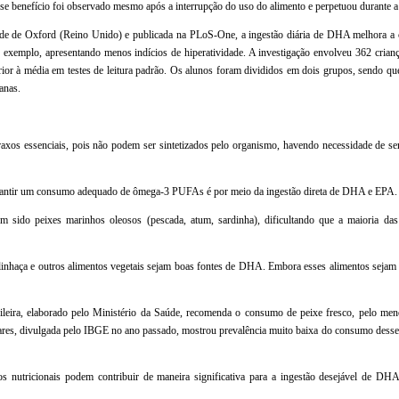
se benefício foi observado mesmo após a interrupção do uso do alimento e perpetuou durante a 
e de Oxford (Reino Unido) e publicada na PLoS-One, a ingestão diária de DHA melhora a ca
exemplo, apresentando menos indícios de hiperatividade. A investigação envolveu 362 crian
ior à média em testes de leitura padrão. Os alunos foram divididos em dois grupos, sendo 
anas.
s essenciais, pois não podem ser sintetizados pelo organismo, havendo necessidade de se
rantir um consumo adequado de ômega-3 PUFAs é por meio da ingestão direta de DHA e EPA.
m sido peixes marinhos oleosos (pescada, atum, sardinha), dificultando que a maioria das
 linhaça e outros alimentos vegetais sejam boas fontes de DHA. Embora esses alimentos sejam
ileira, elaborado pelo Ministério da Saúde, recomenda o consumo de peixe fresco, pelo men
iares, divulgada pelo IBGE no ano passado, mostrou prevalência muito baixa do consumo desse
os nutricionais podem contribuir de maneira significativa para a ingestão desejável de DH