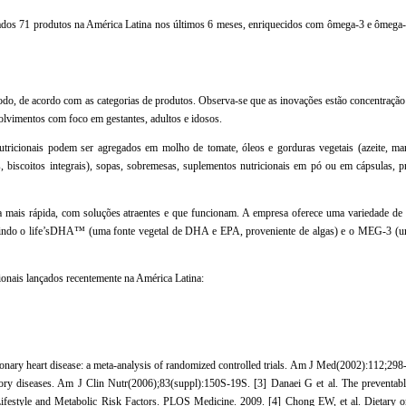
çados 71 produtos na América Latina nos últimos 6 meses, enriquecidos com ômega-3 e ômeg
odo, de acordo com as categorias de produtos. Observa-se que as inovações estão concentração
olvimentos com foco em gestantes, adultos e idosos.
utricionais podem ser agregados em molho de tomate, óleos e gorduras vegetais (azeite, man
nais, biscoitos integrais), sopas, sobremesas, suplementos nutricionais em pó ou em cápsulas, 
mais rápida, com soluções atraentes e que funcionam. A empresa oferece uma variedade de 
luindo o life’sDHA™ (uma fonte vegetal de DHA e EPA, proveniente de algas) e o MEG-3 (um
ionais lançados recentemente na América Latina:
oronary heart disease: a meta-analysis of randomized controlled trials. Am J Med(2002):112;29
tory diseases. Am J Clin Nutr(2006);83(suppl):150S-19S. [3] Danaei G et al. The preventabl
Lifestyle and Metabolic Risk Factors. PLOS Medicine. 2009. [4] Chong EW, et al. Dietary o