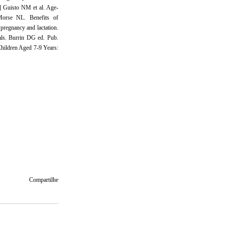
5] Guisto NM et al. Age-
Morse NL. Benefits of
pregnancy and lactation.
als. Burrin DG ed. Pub.
Children Aged 7-9 Years:
Compartilhe