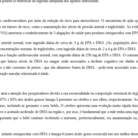
da podem se beneficiar da ingestão adequada dos lipídios nutricionais.
ardiovasculares por meio da redução do risco para aterosclerose. O mecanismo de ação que 
m fatores de risco, como a manutenção dos níveis de pressão arterial e triglicérides. As evid
EFSA) autorizou o estabelecimento de 3 alegações de saúde para produtos enriquecidos com E
arterial normal, com ingestão diária de cerca de 3 g de EPA e DHA. (As populações alv
ncentrações normais de triglicérides, com ingestão diária de cerca de 2 a 4 g de EPA e DHA.
ra a função cardiovascular normal, com ingestão diária de 250 mg de EPA e DHA. O consumo
 que baixos níveis de DHA no sangue estão associados a declínio cognitivo em idades m
ue o alto consumo de peixes - que são alimentos fontes de DHA – pode estar associado com 
ração macular relacionada à idade.
trai a atenção dos pesquisadores devido a sua essencialidade na composição estrutural de órgã
97% e 93% dos ácidos graxos ômega-3 presentes no cérebro e nos olhos, respectivamente. As
axo, incluindo as gestantes e seus bebês. O cérebro apresenta uma evolução muito rápida dur
move o acúmulo acelerado de DHA na região e, por isso, é fundamental que a mãe tenha uma i
portante que o bebê continue recebendo o nutriente, preferencialmente, via amamentação ou,
infantis enriquecidas com DHA e ômega-6 (outro ácido graxo essencial) tem um melhor dese