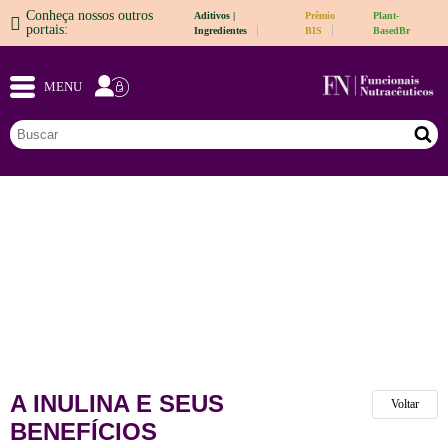
Conheça nossos outros
Aditivos |
Prêmio
Plant-
portais:
Ingredientes
BIS
BasedBr
MENU
A INULINA E SEUS
Voltar
BENEFÍCIOS